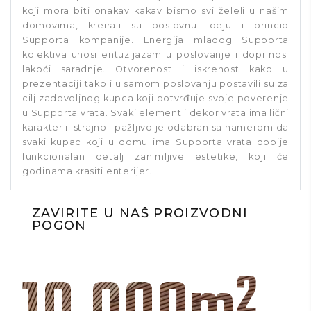
koji mora biti onakav kakav bismo svi želeli u našim
domovima, kreirali su poslovnu ideju i princip
Supporta kompanije. Energija mladog Supporta
kolektiva unosi entuzijazam u poslovanje i doprinosi
lakoći saradnje. Otvorenost i iskrenost kako u
prezentaciji tako i u samom poslovanju postavili su za
cilj zadovoljnog kupca koji potvrđuje svoje poverenje
u Supporta vrata. Svaki element i dekor vrata ima lični
karakter i istrajno i pažljivo je odabran sa namerom da
svaki kupac koji u domu ima Supporta vrata dobije
funkcionalan detalj zanimljive estetike, koji će
godinama krasiti enterijer.
ZAVIRITE U NAŠ PROIZVODNI
POGON
2