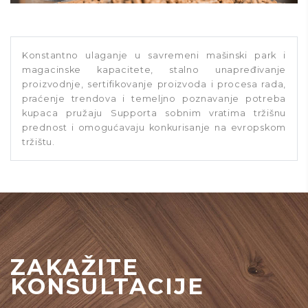
Konstantno ulaganje u savremeni mašinski park i
magacinske kapacitete, stalno unapređivanje
proizvodnje, sertifikovanje proizvoda i procesa rada,
praćenje trendova i temeljno poznavanje potreba
kupaca pružaju Supporta sobnim vratima tržišnu
prednost i omogućavaju konkurisanje na evropskom
tržištu.
ZAKAŽITE
KONSULTACIJE