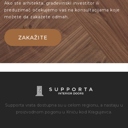
Ako ste arhitekta, građevinski investitor ili
preduzimač očekujemo vas na konsultacijama koje
možete da zakažete odmah.
ZAKAŽITE
Supporta vrata dostupna su u celom regionu, a nastaju u
proizvodnom pogonu u Kniću kod Kragujevca.