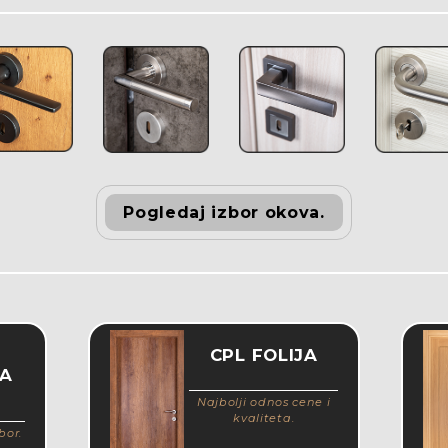
Pogledaj izbor okova.
CPL FOLIJA
KA
Najbolji odnos cene i
kvaliteta.
bor.