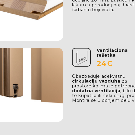
lakom u prirodnoj boji hrasta
farban u boji vrata.
Ventilaciona
rešetka
24€
Obezbeđuje adekvatnu
cirkulaciju vazduha
za
prostore kojima je potrebn
dodatna ventilacija
, bilo 
to kupatilo ili neki drugi pro
Montira se u donjem delu v