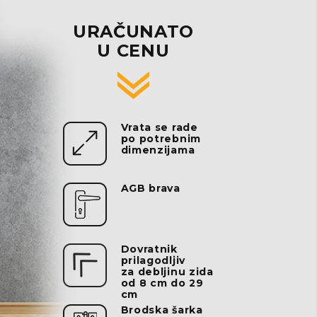
URAČUNATO
U CENU
Vrata se rade
po potrebnim
dimenzijama
AGB brava
Dovratnik
prilagodljiv
za debljinu zida
od 8 cm do 29
cm
Brodska šarka