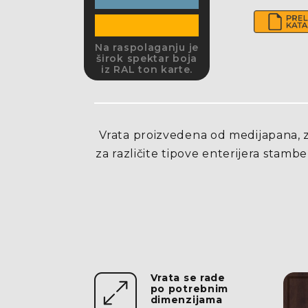
Na raspolaganju je
širok spektar boja
iz RAL ton karte.
Vrata proizvedena od medijapana, 
za različite tipove enterijera stambe
Vrata se rade
po potrebnim
dimenzijama