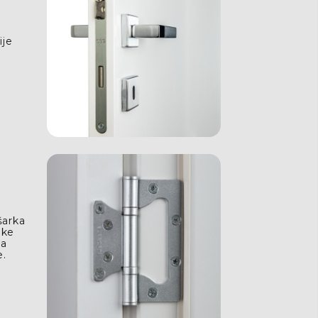
ije
šarka
ike
ma
e.