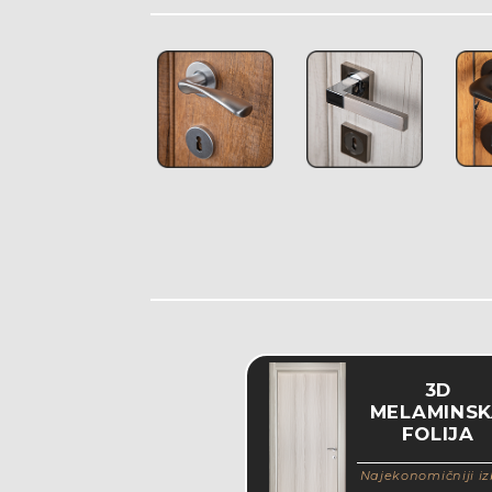
3D
MELAMINS
FOLIJA
Najekonomičniji iz