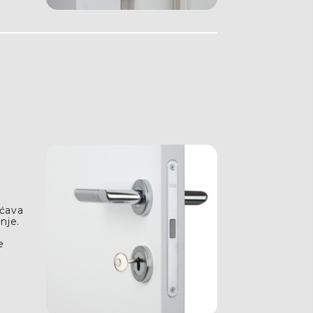
ćava
nje.
e