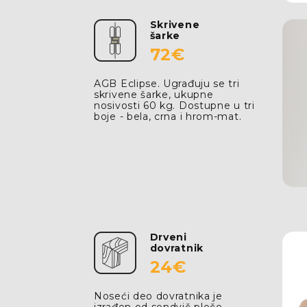
Skrivene
šarke
72€
AGB Eclipse. Ugrađuju se tri
skrivene šarke, ukupne
nosivosti 60 kg. Dostupne u tri
boje - bela, crna i hrom-mat.
Drveni
dovratnik
24€
Noseći deo dovratnika je
izrađen od sendvič ploče