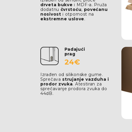
drveta bukve
i MDF-a. Pruža
dodatnu
čvrstoću
,
povećanu
nosivost
i otpornost na
ekstremne uslove
.
Padajući
prag
24€
Izrađen od silikonske gume.
Sprečava
strujanje vazduha i
prodor zvuka
. Atestiran za
sprečavanje prodora zvuka do
44dB.