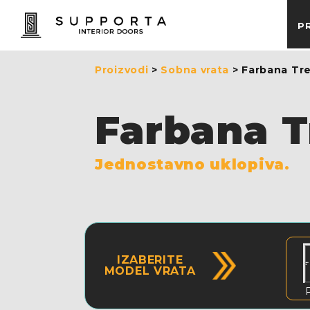
P
Proizvodi
>
Sobna vrata
> Farbana Tr
Farbana 
Jednostavno uklopiva.
IZABERITE
MODEL VRATA