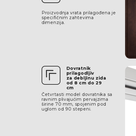
Proizvodnja vrata prilagođena je
specifičnim zahtevima
dimenzija.
Dovratnik
prilagodljiv
za debljinu zida
od 8 cm do 29
cm
Četvrtasti model dovratnika sa
ravnim plivajućim pervajzima
širine 70 mm, spojenim pod
uglom od 90 stepeni.