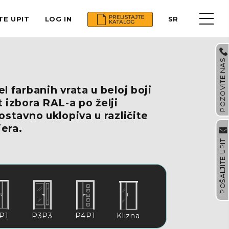
TE UPIT
LOG IN
SR
POZOVITE NAS
 farbanih vrata u beloj boji
izbora RAL-a po želji
stavno uklopiva u različite
jera.
POŠALJITE UPIT
P1
P3P3
P4P1
Klizna