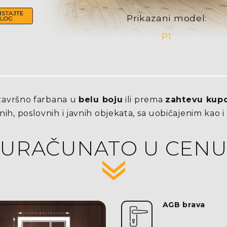
Prikazani model:
P1
završno farbana u
belu boju
ili prema
zahtevu kup
nih, poslovnih i javnih objekata, sa uobičajenim kao 
URAČUNATO U CEN
AGB brava