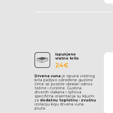
Ispunjeno
vratno krilo
24€
Drvena vuna
je ispuna vratnog
krila pažljivo određene gustine
čime se postiže idealan odnos
težine i čvrstine. Gustina
drvenih vlakana i njihova
specifična orijentacija su ključni
za
dodatnu toplotnu
i
zvučnu
izolaciju koju drvena vuna
pruža.