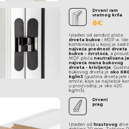
Drveni ram
vratnog krila
8€
Izrađen od sendvič ploče
drveta bukve
i MDF-a. Ide
kombinacija u kojoj je zadr
najveća prednost drveta
bukve - čvrstoća
, a prisu
MDF ploča
neutralisana j
najveća mana bukovog
drveta - krivljenje
. Gustin
bukovog drveta je
oko 68
kg/m3
(gustina drveta jele 
smrče, koje se najčešće kor
u proizvodnji, je oko 420
kg/m3).
Drveni
prag
Izrađen od
hrastovog
drve
debljine 20 mm. Zaštićen 