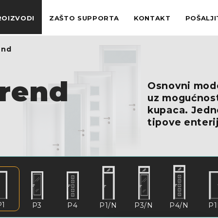
ROIZVODI
ZAŠTO SUPPORTA
KONTAKT
POŠALJI
end
Trend
Osnovni model
uz mogućnost 
kupaca. Jedno
tipove enteri
P1
P3
P4
P1/N
P3/N
P4/N
P1