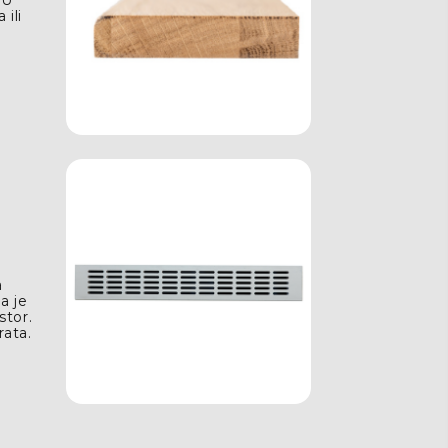
 ili
a
da je
stor.
rata.