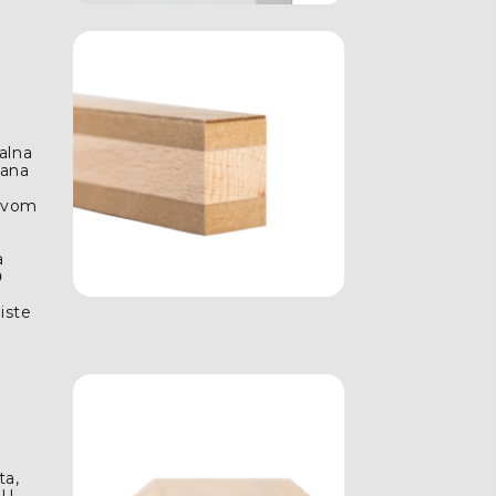
alna
žana
stvom
e
a
0
i
iste
ta,
PU